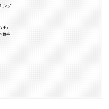
キング
投手）
ぎ投手）