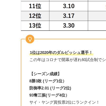
1位は2020年のダルビッシュ選手！
この年はコロナで開幕が遅れ60試合制で
【シーズン成績】
8勝3敗 (リーグ1位）
防御率2.01 (リーグ2位)
93奪三振(リーグ4位）
サイ・ヤング賞投票2位にランクイン！